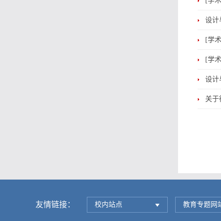
[学
设计
[学
[学
设计
关于
友情链接：
校内站点
教育专题网